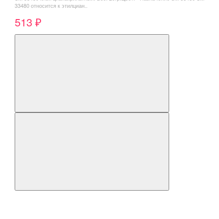
33480 относится к этилциан..
513 ₽