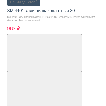
Нашли дешевле?
SM 4401 клей цианакрилатный 20г
SM 4401 клей цианакрилатный. Вес: 20гр. Вязкость: высокая Фиксациия:
быстрая Цвет: прозрачный ..
963 ₽