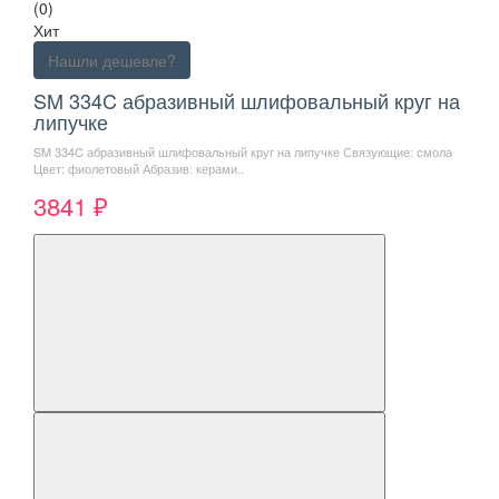
(0)
Хит
Нашли дешевле?
SM 334C абразивный шлифовальный круг на
липучке
SM 334C абразивный шлифовальный круг на липучке Связующие: смола
Цвет: фиолетовый Абразив: керами..
3841 ₽