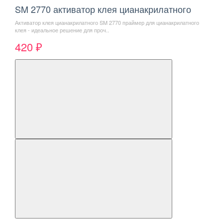
SM 2770 активатор клея цианакрилатного
Активатор клея цианакрилатного SM 2770 праймер для цианакрилатного
клея - идеальное решение для проч..
420 ₽