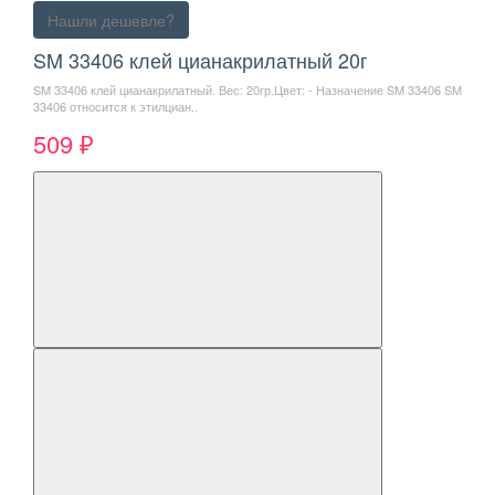
Нашли дешевле?
SM 33406 клей цианакрилатный 20г
SM 33406 клей цианакрилатный. Вес: 20гр.Цвет: - Назначение SM 33406 SM
33406 относится к этилциан..
509 ₽