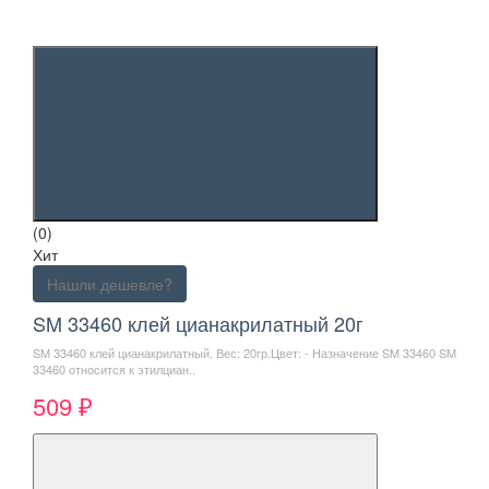
(0)
Хит
Нашли дешевле?
SM 33460 клей цианакрилатный 20г
SM 33460 клей цианакрилатный. Вес: 20гр.Цвет: - Назначение SM 33460 SM
33460 относится к этилциан..
509 ₽