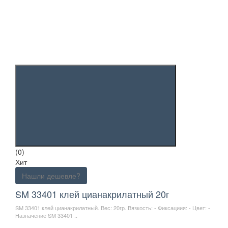
(0)
Хит
Нашли дешевле?
SM 33401 клей цианакрилатный 20г
SM 33401 клей цианакрилатный. Вес: 20гр. Вязкость: - Фиксациия: - Цвет: -
Назначение SM 33401 ..