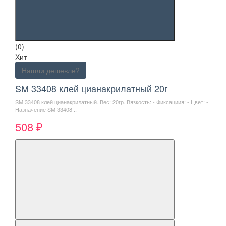
(0)
Хит
Нашли дешевле?
SM 33408 клей цианакрилатный 20г
SM 33408 клей цианакрилатный. Вес: 20гр. Вязкость: - Фиксациия: - Цвет: -
Назначение SM 33408 ..
508 ₽