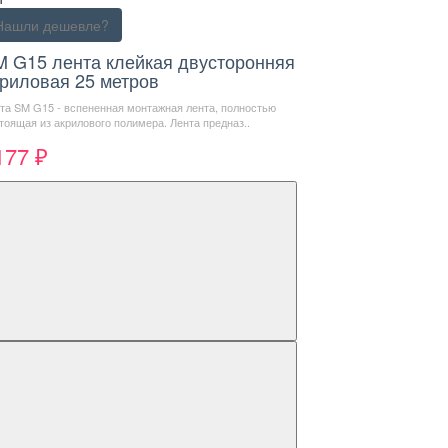
Нашли дешевле?
M G15 лента клейкая двусторонняя
риловая 25 метров
та SM G15 - вспененная монтажная лента, полностью
тоящая из акрилового полимера. Лента предназ..
177 ₽