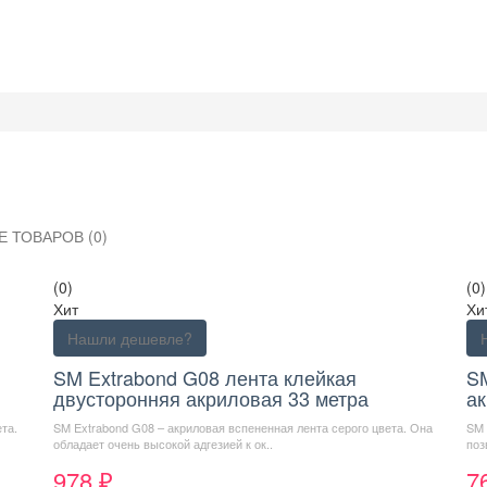
 ТОВАРОВ (0)
(0)
(0)
Хит
Хи
Нашли дешевле?
SM Extrabond G08 лента клейкая
S
двусторонняя акриловая 33 метра
ак
та.
SM Extrabond G08 – акриловая вспененная лента серого цвета. Она
SM 
обладает очень высокой адгезией к ок..
поз
978 ₽
7