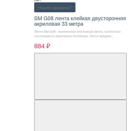
Нашли дешевле?
SM G08 лента клейкая двусторонняя
акриловая 33 метра
Лента SM G08 - вспененная монтажная лента, полностью
состоящая из акрилового полимера. Лента предназ..
884 ₽