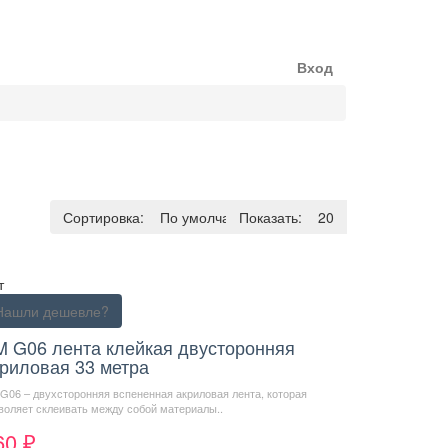
Вход
Сортировка:
По умолчанию
Показать:
20
т
Нашли дешевле?
M G06 лента клейкая двусторонняя
риловая 33 метра
G06 – двухсторонняя вспененная акриловая лента, которая
воляет склеивать между собой материалы..
60 ₽