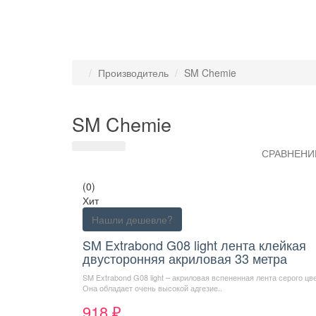
Производитель
SM Chemie
SM Chemie
СРАВНЕНИЕ
(0)
Хит
Нашли дешевле?
SM Extrabond G08 light лента клейкая
двусторонняя акриловая 33 метра
SM Extrabond G08 light – акриловая вспененная лента серого цве
Она обладает очень высокой адгезие..
918 ₽