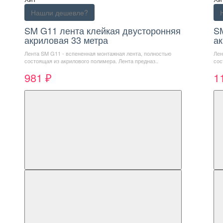
Нашли дешевле?
SM G11 лента клейкая двусторонняя
S
акриловая 33 метра
ак
Лента SM G11 - вспененная монтажная лента, полностью
Лен
состоящая из акрилового полимера. Лента предназ..
сос
981 ₽
1