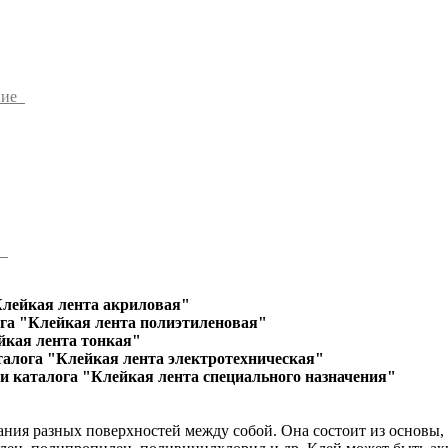
ние
ы
Клейкая лента акриловая"
га "Клейкая лента полиэтиленовая"
йкая лента тонкая"
талога "Клейкая лента электротехническая"
и каталога "Клейкая лента специального назначения"
ания разных поверхностей между собой. Она состоит из основы,