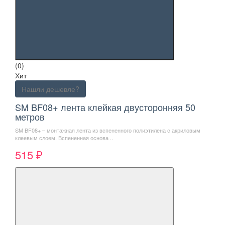
(0)
Хит
Нашли дешевле?
SM BF08+ лента клейкая двусторонняя 50
метров
SM BF08+ – монтажная лента из вспененного полиэтилена с акриловым
клеевым слоем. Вспененная основа ..
515 ₽