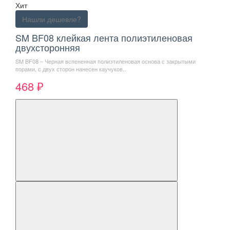
Хит
Нашли дешевле?
SM BF08 клейкая лента полиэтиленовая
двухсторонняя
SM BF08 – Черная вспененная полиэтиленовая основа с закрытыми
порами, с двух сторон нанесен каучуков..
468 ₽