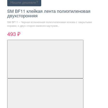
Нашли дешевле?
SM BF11 клейкая лента полиэтиленовая
двухсторонняя
SM BF11 – Черная вспененная полиэтиленовая основа с закрытыми
порами, с двух сторон нанесен каучуков..
493 ₽