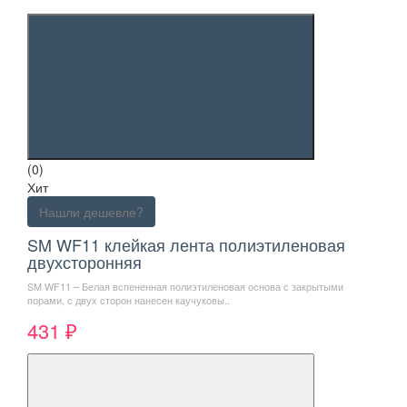
(0)
Хит
Нашли дешевле?
SM WF11 клейкая лента полиэтиленовая
двухсторонняя
SM WF11 – Белая вспененная полиэтиленовая основа с закрытыми
порами, с двух сторон нанесен каучуковы..
431 ₽