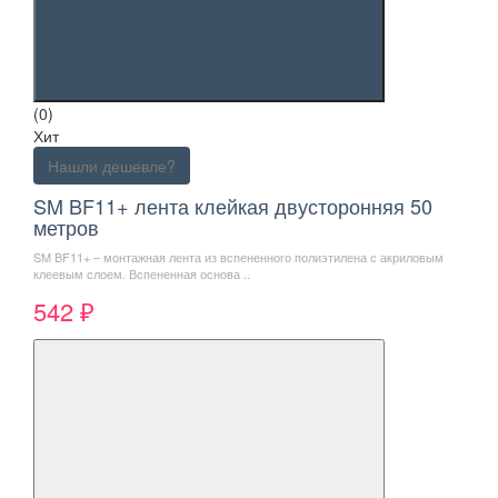
(0)
Хит
Нашли дешевле?
SM BF11+ лента клейкая двусторонняя 50
метров
SM BF11+ – монтажная лента из вспененного полиэтилена с акриловым
клеевым слоем. Вспененная основа ..
542 ₽