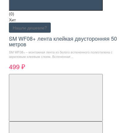
(0)
Хит
Нашли дешевле?
SM WF08+ лента клейкая двусторонняя 50
метров
SM WF08+ – монтажная лента из белого вспененного полиэтилена с
акриловым клеевым слоем. Вспененная ..
499 ₽