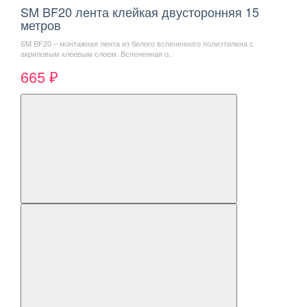
SM BF20 лента клейкая двусторонняя 15
метров
SM BF20 – монтажная лента из белого вспененного полиэтилена с
акриловым клеевым слоем. Вспененная о..
665 ₽