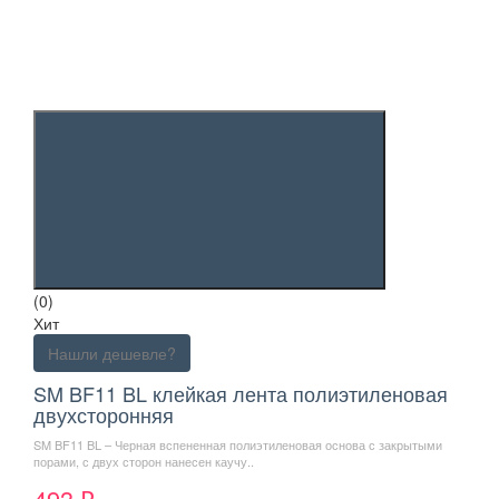
(0)
Хит
Нашли дешевле?
SM BF11 BL клейкая лента полиэтиленовая
двухсторонняя
SM BF11 BL – Черная вспененная полиэтиленовая основа с закрытыми
порами, с двух сторон нанесен каучу..
493 ₽