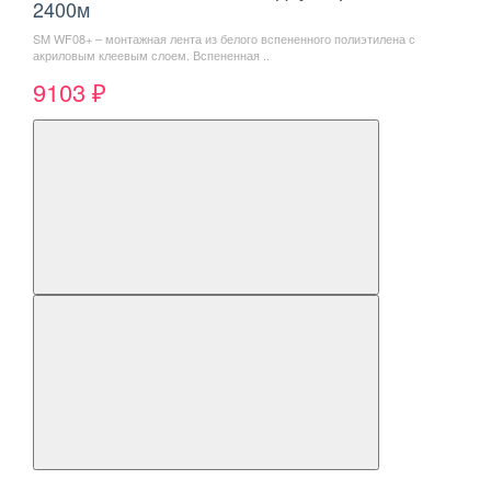
2400м
SM WF08+ – монтажная лента из белого вспененного полиэтилена с
акриловым клеевым слоем. Вспененная ..
9103 ₽