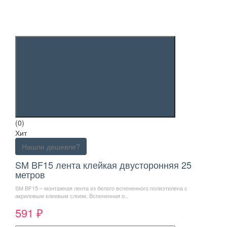
(0)
Хит
Нашли дешевле?
SM BF15 лента клейкая двусторонняя 25
метров
SM BF15 – монтажная лента из белого вспененного полиэтилена с
акриловым клеевым слоем. Вспененная о..
591 ₽