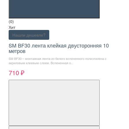
(0)
Хит
Нашли дешевле?
SM BF30 лента клейкая двусторонняя 10
метров
SM BF30 – монтажная лента из белого вспененного полиэтилена с
акриловым клеевым слоем. Вспененная о..
710 ₽