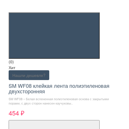
(0)
Хит
Нашли дешевле?
SM WF08 клейкая лента полиэтиленовая
двухсторонняя
SM WF08 – Белая вспененная полиэтиленовая основа с закрытыми
порами, с двух сторон нанесен каучуковы..
454 ₽