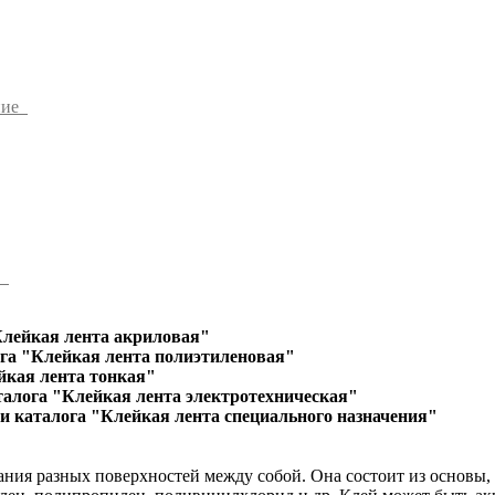
ние
ы
Клейкая лента акриловая"
га "Клейкая лента полиэтиленовая"
йкая лента тонкая"
талога "Клейкая лента электротехническая"
и каталога "Клейкая лента специального назначения"
ания разных поверхностей между собой. Она состоит из основы,