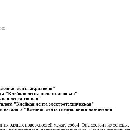
ние
ы
Клейкая лента акриловая"
га "Клейкая лента полиэтиленовая"
йкая лента тонкая"
талога "Клейкая лента электротехническая"
и каталога "Клейкая лента специального назначения"
ания разных поверхностей между собой. Она состоит из основы,