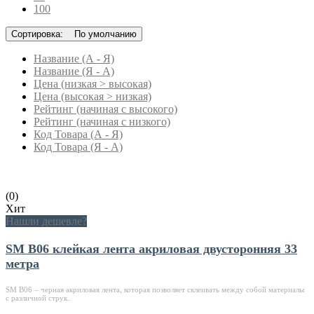
100
Сортировка:
По умолчанию
Название (А - Я)
Название (Я - А)
Цена (низкая > высокая)
Цена (высокая > низкая)
Рейтинг (начиная с высокого)
Рейтинг (начиная с низкого)
Код Товара (А - Я)
Код Товара (Я - А)
(0)
Хит
Нашли дешевле?
SM B06 клейкая лента акриловая двусторонняя 33
метра
SM В06 – черная акриловая лента, которая позволяет склеивать между собой материалы
с различной струк..