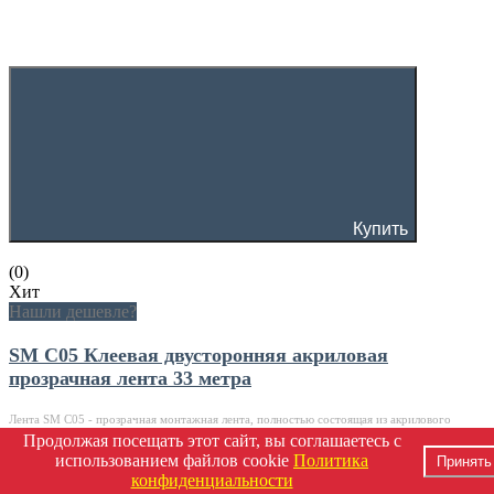
Купить
(0)
Хит
Нашли дешевле?
SM C05 Клеевая двусторонняя акриловая
прозрачная лента 33 метра
Лента SM C05 - прозрачная монтажная лента, полностью состоящая из акрилового
полимера. Лента предназ..
Продолжая посещать этот сайт, вы соглашаетесь с
использованием файлов cookie
Политика
Принять
671 ₽
конфиденциальности