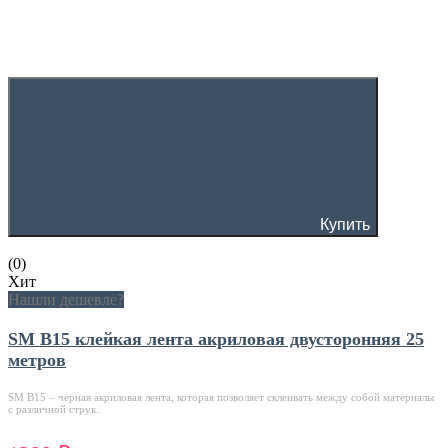
Купить
(0)
Хит
Нашли дешевле?
SM B15 клейкая лента акриловая двусторонняя 25
метров
SM В15 – черная акриловая лента, которая позволяет склеивать между собой материалы
с различной струк..