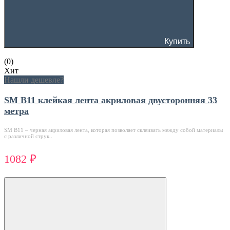
Купить
(0)
Хит
Нашли дешевле?
SM B11 клейкая лента акриловая двусторонняя 33
метра
SM В11 – черная акриловая лента, которая позволяет склеивать между собой материалы
с различной струк..
1082 ₽