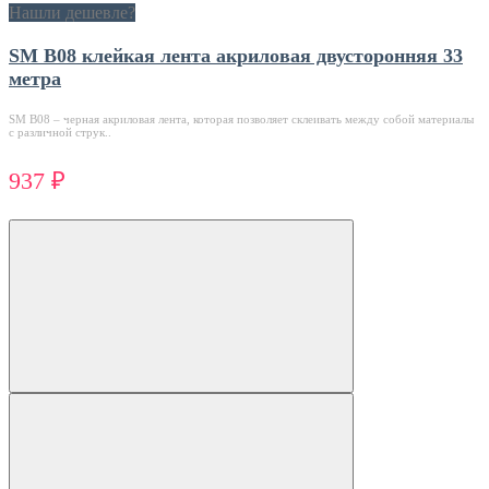
Нашли дешевле?
SM B08 клейкая лента акриловая двусторонняя 33
метра
SM В08 – черная акриловая лента, которая позволяет склеивать между собой материалы
с различной струк..
937 ₽