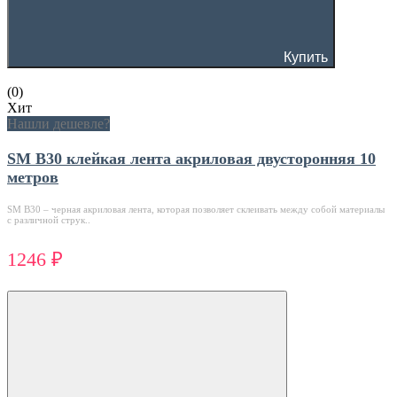
Купить
(0)
Хит
Нашли дешевле?
SM B30 клейкая лента акриловая двусторонняя 10
метров
SM В30 – черная акриловая лента, которая позволяет склеивать между собой материалы
с различной струк..
1246 ₽