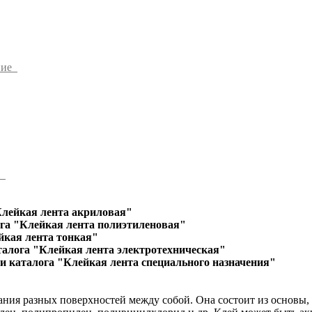
ние
ы
Клейкая лента акриловая"
га "Клейкая лента полиэтиленовая"
йкая лента тонкая"
талога "Клейкая лента электротехническая"
и каталога "Клейкая лента специального назначения"
ания разных поверхностей между собой. Она состоит из основы,