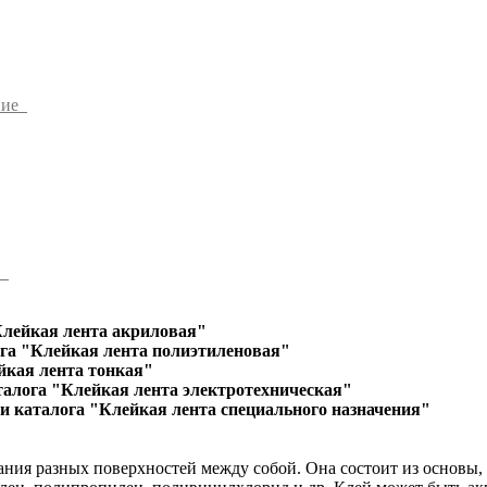
ние
ы
Клейкая лента акриловая"
га "Клейкая лента полиэтиленовая"
йкая лента тонкая"
талога "Клейкая лента электротехническая"
и каталога "Клейкая лента специального назначения"
ания разных поверхностей между собой. Она состоит из основы,