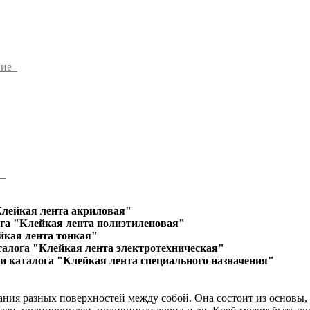
ние
ы
Клейкая лента акриловая"
га "Клейкая лента полиэтиленовая"
йкая лента тонкая"
талога "Клейкая лента электротехническая"
и каталога "Клейкая лента специального назначения"
ания разных поверхностей между собой. Она состоит из основы,