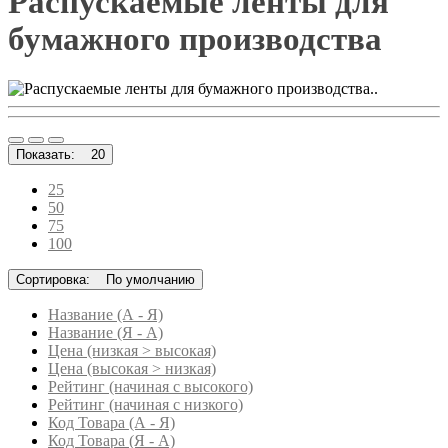
Распускаемые ленты для
бумажного производства
..
Показать:
20
25
50
75
100
Сортировка:
По умолчанию
Название (А - Я)
Название (Я - А)
Цена (низкая > высокая)
Цена (высокая > низкая)
Рейтинг (начиная с высокого)
Рейтинг (начиная с низкого)
Код Товара (А - Я)
Код Товара (Я - А)