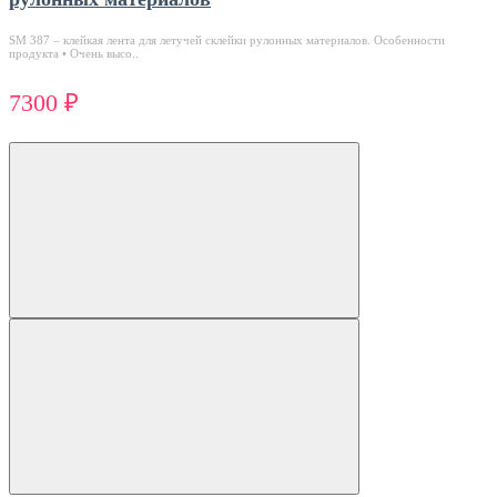
SM 387 – клейкая лента для летучей склейки рулонных материалов. Особенности
продукта • Очень высо..
7300 ₽