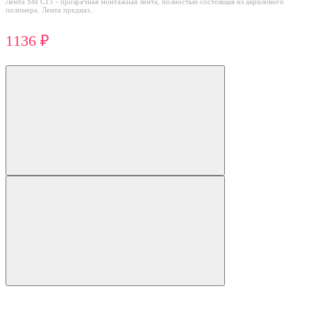
Лента SM C15 - прозрачная монтажная лента, полностью состоящая из акрилового
полимера. Лента предназ..
1136 ₽