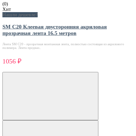
(0)
Хит
Нашли дешевле?
SM C20 Клеевая двусторонняя акриловая
прозрачная лента 16.5 метров
Лента SM C20 - прозрачная монтажная лента, полностью состоящая из акрилового
полимера. Лента предназ..
1056 ₽