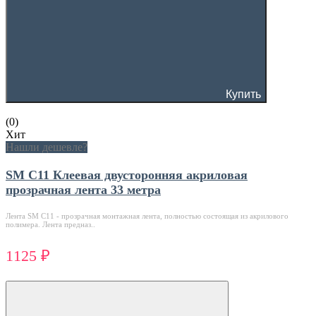
Купить
(0)
Хит
Нашли дешевле?
SM C11 Клеевая двусторонняя акриловая
прозрачная лента 33 метра
Лента SM C11 - прозрачная монтажная лента, полностью состоящая из акрилового
полимера. Лента предназ..
1125 ₽