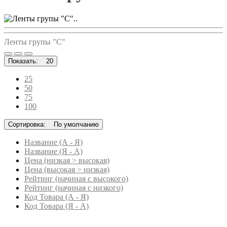
..
Ленты групы "C"
Показать:
20
25
50
75
100
Сортировка:
По умолчанию
Название (А - Я)
Название (Я - А)
Цена (низкая > высокая)
Цена (высокая > низкая)
Рейтинг (начиная с высокого)
Рейтинг (начиная с низкого)
Код Товара (А - Я)
Код Товара (Я - А)