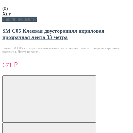
(0)
Хит
Нашли дешевле?
SM C05 Клеевая двусторонняя акриловая
прозрачная лента 33 метра
Лента SM C05 - прозрачная монтажная лента, полностью состоящая из акрилового
полимера. Лента предназ..
671 ₽