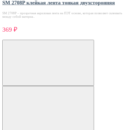
SM 2708P клейкая лента тонкая двухсторонняя
SM 2708P – прозрачная акриловая лента на ПЭТ основе, которая позволяет склеивать
между собой материа..
369 ₽