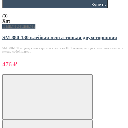
Купить
(0)
Хит
Нашли дешевле?
SM 880-130 клейкая лента тонкая двухсторонняя
SM 880-130 – прозрачная акриловая лента на ПЭТ основе, которая позволяет склеивать
между собой матер..
476 ₽