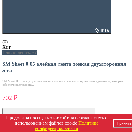
Купить
(0)
Хит
Нашли дешевле?
SM Sheet 0.05 клейкая лента тонкая двухсторонняя
лист
SM Sheet 0.05 – прозрачная лента в листах с жестким акриловым адгезивом, который
обеспечивает высоку..
702 ₽
Продолжая посещать этот сайт, вы соглашаетесь с
использованием файлов cookie
Политика
Принять
конфиденциальности