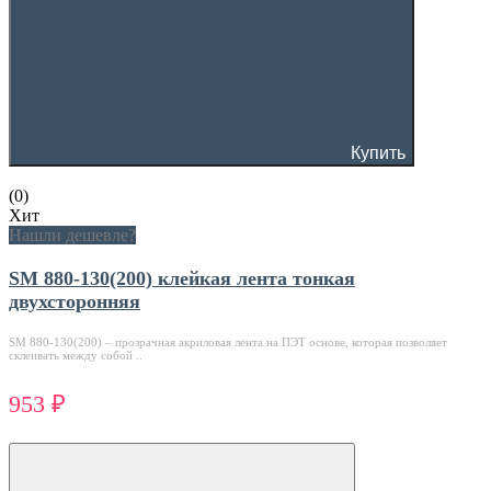
Купить
(0)
Хит
Нашли дешевле?
SM 880-130(200) клейкая лента тонкая
двухсторонняя
SM 880-130(200) – прозрачная акриловая лента на ПЭТ основе, которая позволяет
склеивать между собой ..
953 ₽