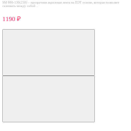
SM 880-130(250) – прозрачная акриловая лента на ПЭТ основе, которая позволяет
склеивать между собой ..
1190 ₽