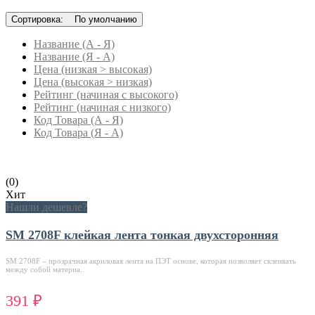
Сортировка:
По умолчанию
Название (А - Я)
Название (Я - А)
Цена (низкая > высокая)
Цена (высокая > низкая)
Рейтинг (начиная с высокого)
Рейтинг (начиная с низкого)
Код Товара (А - Я)
Код Товара (Я - А)
(0)
Хит
Нашли дешевле?
SM 2708F клейкая лента тонкая двухсторонняя
SM 2708F – прозрачная акриловая лента на ПЭТ основе, которая позволяет склеивать
между собой материа..
391 ₽