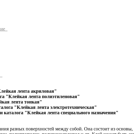
ние
ы
Клейкая лента акриловая"
га "Клейкая лента полиэтиленовая"
йкая лента тонкая"
талога "Клейкая лента электротехническая"
и каталога "Клейкая лента специального назначения"
ания разных поверхностей между собой. Она состоит из основы,