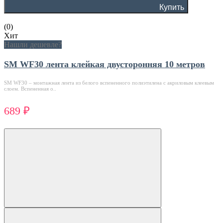
Купить
(0)
Хит
Нашли дешевле?
SM WF30 лента клейкая двусторонняя 10 метров
SM WF30 – монтажная лента из белого вспененного полиэтилена с акриловым клеевым
слоем. Вспененная о..
689 ₽