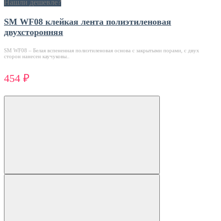
Нашли дешевле?
SM WF08 клейкая лента полиэтиленовая
двухсторонняя
SM WF08 – Белая вспененная полиэтиленовая основа с закрытыми порами, с двух
сторон нанесен каучуковы..
454 ₽