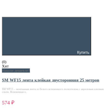
Купить
(0)
Хит
Нашли дешевле?
SM WF15 лента клейкая двусторонняя 25 метров
SM WF15 – монтажная лента из белого вспененного полиэтилена с акриловым клеевым
слоем. Вспененная о..
574 ₽