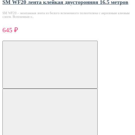
SM WF20 лента клейкая двусторонняя 16.5 метров
SM WF20 – монтажная лента из белого вспененного полиэтилена с акриловым клеевым
слоем. Вспененная о..
645 ₽