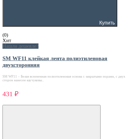
Купить
(0)
Хит
Нашли дешевле?
SM WF11 клейкая лента полиэтиленовая
двухсторонняя
SM WF11 – Белая вспененная полиэтиленовая основа с закрытыми порами, с двух
сторон нанесен каучуковы..
431 ₽