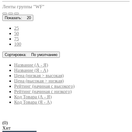
Ленты группы "WF"
Показать:
20
25
50
75
100
Сортировка:
По умолчанию
Название (А - Я)
Название (Я - А)
Цена (низкая > высокая)
Цена (высокая > низкая)
Рейтинг (начиная с высокого)
Рейтинг (начиная с низкого)
Код Товара (А - Я)
Код Товара (Я - А)
(0)
Хит