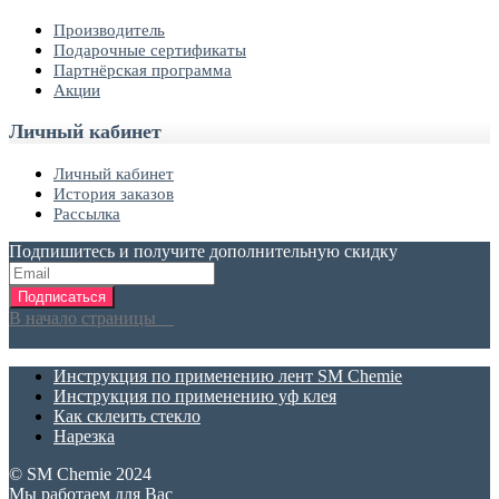
Производитель
Подарочные сертификаты
Партнёрская программа
Акции
Личный кабинет
Личный кабинет
История заказов
Рассылка
Подпишитесь и получите дополнительную скидку
Подписаться
В начало страницы
Инструкция по применению лент SM Chemie
Инструкция по применению уф клея
Как склеить стекло
Нарезка
© SM Chemie 2024
Мы работаем для Вас