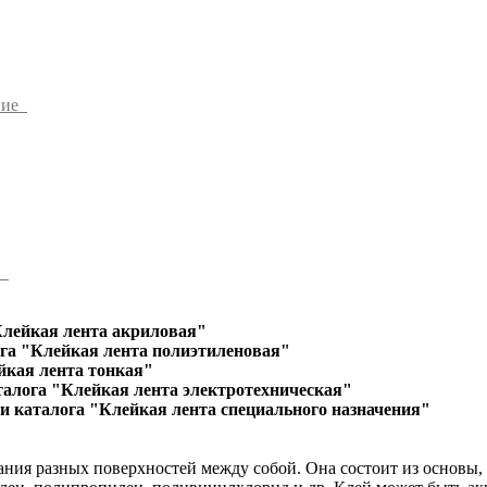
ние
ы
Клейкая лента акриловая"
га "Клейкая лента полиэтиленовая"
йкая лента тонкая"
талога "Клейкая лента электротехническая"
и каталога "Клейкая лента специального назначения"
ания разных поверхностей между собой. Она состоит из основы,