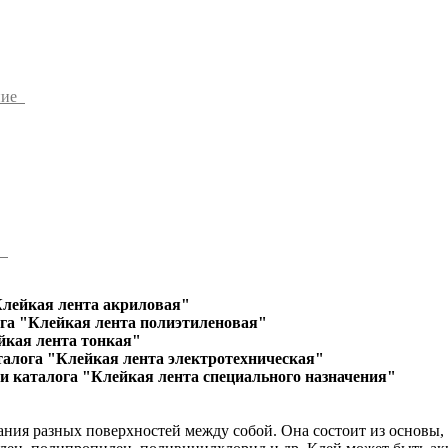
ние
ы
Клейкая лента акриловая"
га "Клейкая лента полиэтиленовая"
йкая лента тонкая"
талога "Клейкая лента электротехническая"
и каталога "Клейкая лента специального назначения"
ания разных поверхностей между собой. Она состоит из основы,