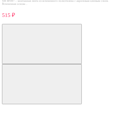
SM BF08+ – монтажная лента из вспененного полиэтилена с акриловым клеевым слоем.
Вспененная основа ..
515 ₽