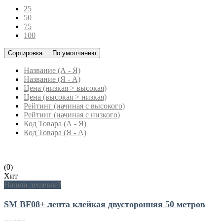
25
50
75
100
Сортировка:
По умолчанию
Название (А - Я)
Название (Я - А)
Цена (низкая > высокая)
Цена (высокая > низкая)
Рейтинг (начиная с высокого)
Рейтинг (начиная с низкого)
Код Товара (А - Я)
Код Товара (Я - А)
(0)
Хит
Нашли дешевле?
SM BF08+ лента клейкая двусторонняя 50 метров