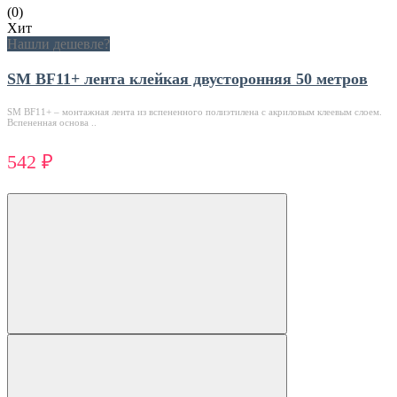
(0)
Хит
Нашли дешевле?
SM BF11+ лента клейкая двусторонняя 50 метров
SM BF11+ – монтажная лента из вспененного полиэтилена с акриловым клеевым слоем.
Вспененная основа ..
542 ₽