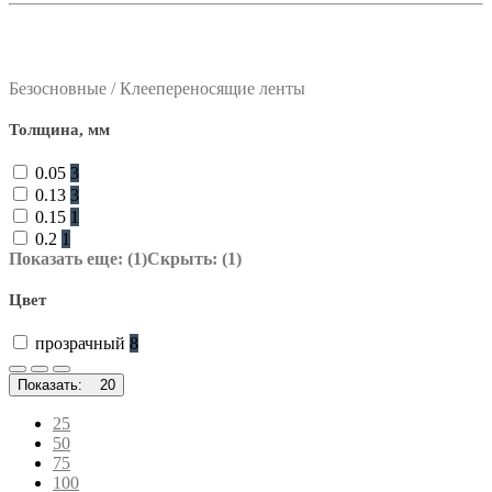
фильтр в категории
Безосновные / Клеепереносящие ленты
Толщина, мм
0.05
3
0.13
3
0.15
1
0.2
1
Показать еще: (1)
Скрыть: (1)
Цвет
прозрачный
8
Показать:
20
25
50
75
100