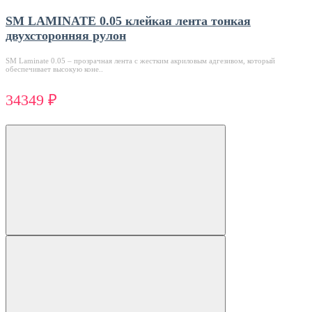
SM LAMINATE 0.05 клейкая лента тонкая
двухсторонняя рулон
SM Laminate 0.05 – прозрачная лента с жестким акриловым адгезивом, который
обеспечивает высокую коне..
34349 ₽