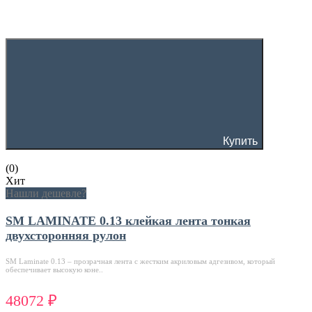
Купить
(0)
Хит
Нашли дешевле?
SM LAMINATE 0.13 клейкая лента тонкая
двухсторонняя рулон
SM Laminate 0.13 – прозрачная лента с жестким акриловым адгезивом, который
обеспечивает высокую коне..
48072 ₽