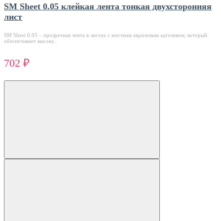
SM Sheet 0.05 клейкая лента тонкая двухсторонняя
лист
SM Sheet 0.05 – прозрачная лента в листах с жестким акриловым адгезивом, который
обеспечивает высоку..
702 ₽