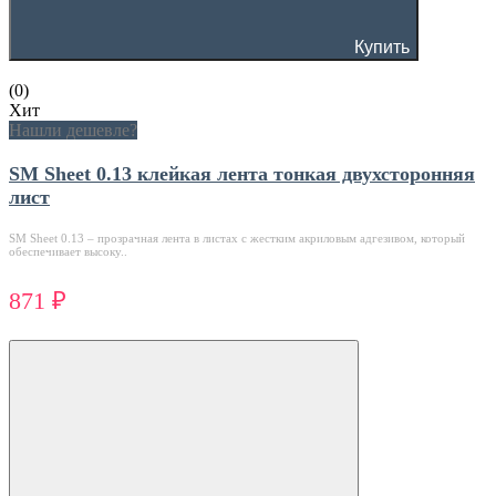
Купить
(0)
Хит
Нашли дешевле?
SM Sheet 0.13 клейкая лента тонкая двухсторонняя
лист
SM Sheet 0.13 – прозрачная лента в листах с жестким акриловым адгезивом, который
обеспечивает высоку..
871 ₽