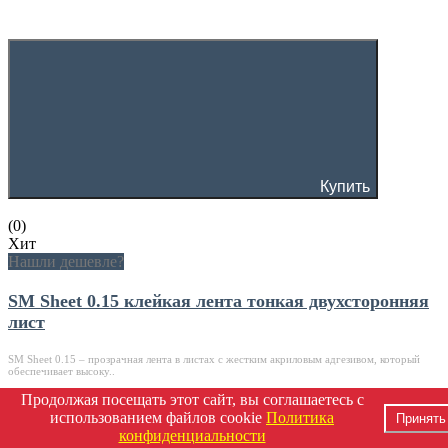
Купить
(0)
Хит
Нашли дешевле?
SM Sheet 0.15 клейкая лента тонкая двухсторонняя
лист
SM Sheet 0.15 – прозрачная лента в листах с жестким акриловым адгезивом, который
обеспечивает высоку..
Продолжая посещать этот сайт, вы соглашаетесь с
842 ₽
использованием файлов cookie
Политика
Принять
конфиденциальности