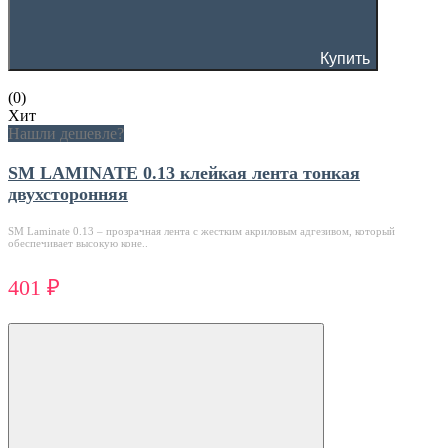
Купить
(0)
Хит
Нашли дешевле?
SM LAMINATE 0.13 клейкая лента тонкая
двухсторонняя
SM Laminate 0.13 – прозрачная лента с жестким акриловым адгезивом, который
обеспечивает высокую коне..
401 ₽