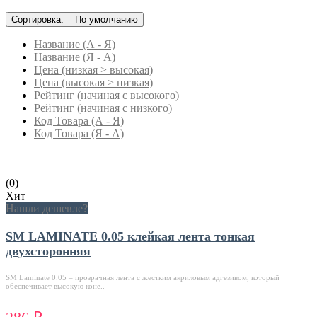
Сортировка:
По умолчанию
Название (А - Я)
Название (Я - А)
Цена (низкая > высокая)
Цена (высокая > низкая)
Рейтинг (начиная с высокого)
Рейтинг (начиная с низкого)
Код Товара (А - Я)
Код Товара (Я - А)
(0)
Хит
Нашли дешевле?
SM LAMINATE 0.05 клейкая лента тонкая
двухсторонняя
SM Laminate 0.05 – прозрачная лента с жестким акриловым адгезивом, который
обеспечивает высокую коне..