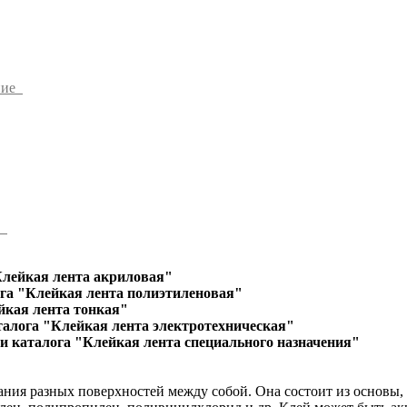
ние
ы
Клейкая лента акриловая"
га "Клейкая лента полиэтиленовая"
йкая лента тонкая"
талога "Клейкая лента электротехническая"
и каталога "Клейкая лента специального назначения"
ания разных поверхностей между собой. Она состоит из основы,