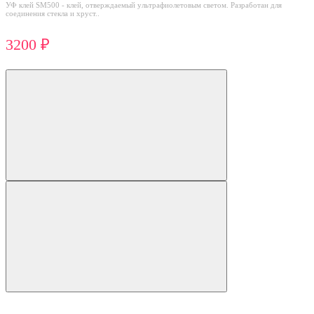
УФ клей SM500 - клей, отверждаемый ультрафиолетовым светом. Разработан для
соединения стекла и хруст..
3200 ₽