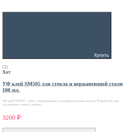
Купить
(2)
Хит
УФ клей SM505 для стекла и нержавеющей стали
100 мл.
УФ клей SM505 - клей, отверждаемый ультрафиолетовым светом. Разработан для
соединения стекла с алюми..
3200 ₽