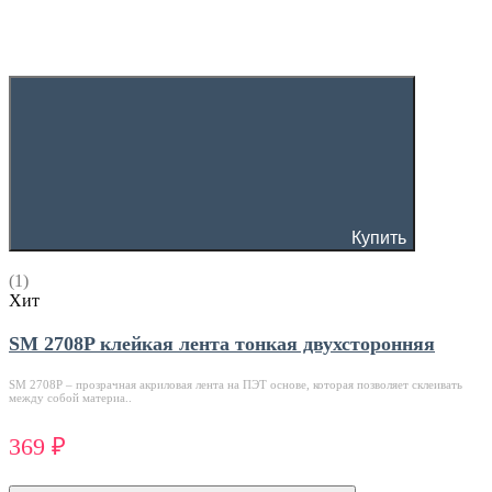
Купить
(1)
Хит
SM 2708P клейкая лента тонкая двухсторонняя
SM 2708P – прозрачная акриловая лента на ПЭТ основе, которая позволяет склеивать
между собой материа..
369 ₽