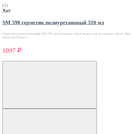
(1)
Хит
SM 590 герметик полиуретановый 310 мл
Герметик полиуретановый SM 590 представляет собой вязкую пасту черного цвета. При
взаимодействии с ..
1097 ₽