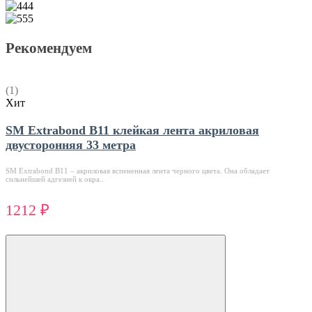
Рекомендуем
(1)
Хит
SM Extrabond B11 клейкая лента акриловая
двусторонняя 33 метра
SM Extrabond В11 – акриловая вспененная лента черного цвета. Она обладает
сильнейшей адгезией к окра..
1212 ₽