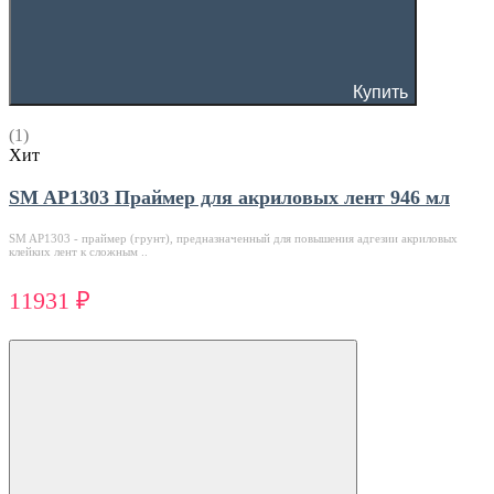
Купить
(1)
Хит
SM AP1303 Праймер для акриловых лент 946 мл
SM AP1303 - праймер (грунт), предназначенный для повышения адгезии акриловых
клейких лент к сложным ..
11931 ₽